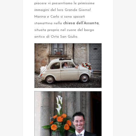
piacere vi presentiamo le primissime
immagini del loro Grande Giorno!
Marina e Carlo si sono sposati
stamattina nella
chiesa dell’Assunta
,
situata proprio nel cuore del borgo
antico di Orta San Giulio.