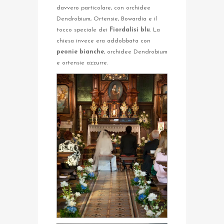
davvero particolare, con orchidee
Dendrobium, Ortensie, Bowardia e il
tocco speciale dei
Fiordalisi blu
. La
chiesa invece era addobbata con
peonie bianche
, orchidee Dendrobium
e ortensie azzurre.