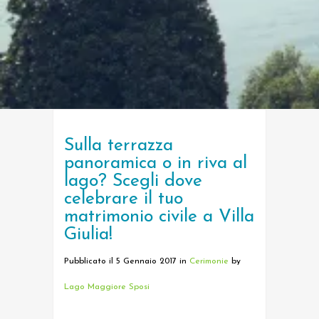
Sulla terrazza
panoramica o in riva al
lago? Scegli dove
celebrare il tuo
matrimonio civile a Villa
Giulia!
Pubblicato il 5 Gennaio 2017
in
Cerimonie
by
Lago Maggiore Sposi