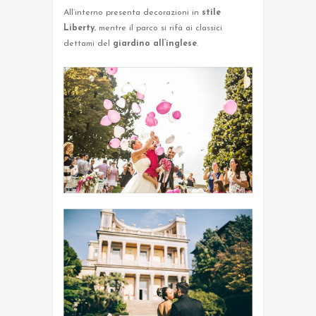
All’interno presenta decorazioni in
stile
Liberty
, mentre il parco si rifà ai classici
dettami del
giardino all’inglese
.