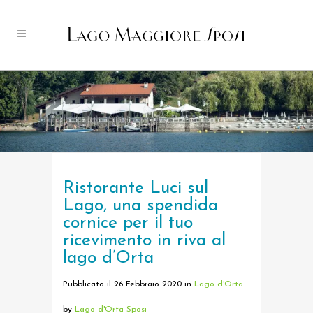
Ristorante Luci sul
Lago, una spendida
cornice per il tuo
ricevimento in riva al
lago d’Orta
Pubblicato il 26 Febbraio 2020
in
Lago d'Orta
by
Lago d'Orta Sposi