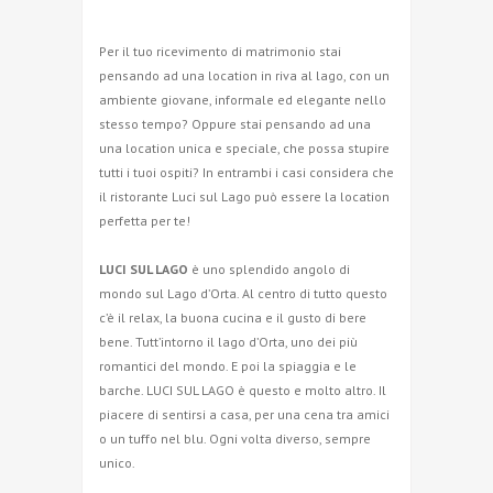
Per il tuo ricevimento di matrimonio stai
pensando ad una location in riva al lago, con un
ambiente giovane, informale ed elegante nello
stesso tempo? Oppure stai pensando ad una
una location unica e speciale, che possa stupire
tutti i tuoi ospiti? In entrambi i casi considera che
il ristorante Luci sul Lago può essere la location
perfetta per te!
LUCI SUL LAGO
è uno splendido angolo di
mondo sul Lago d’Orta. Al centro di tutto questo
c’è il relax, la buona cucina e il gusto di bere
bene. Tutt’intorno il lago d’Orta, uno dei più
romantici del mondo. E poi la spiaggia e le
barche. LUCI SUL LAGO è questo e molto altro. Il
piacere di sentirsi a casa, per una cena tra amici
o un tuffo nel blu. Ogni volta diverso, sempre
unico.