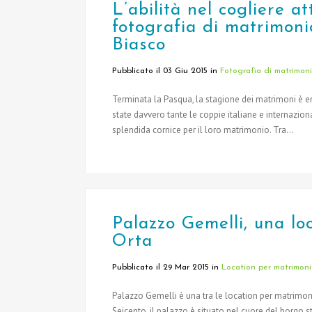
L’abilità nel cogliere a
fotografia di matrimoni
Biasco
Pubblicato il 03 Giu 2015
in
Fotografia di matrimon
Terminata la Pasqua, la stagione dei matrimoni è en
state davvero tante le coppie italiane e internazio
splendida cornice per il loro matrimonio. Tra...
Palazzo Gemelli, una loc
Orta
Pubblicato il 29 Mar 2015
in
Location per matrimoni
Palazzo Gemelli è una tra le location per matrimoni 
Seicento, il palazzo è situato nel cuore del borgo s