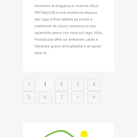
Sinonimo di eleganza e charme, VILLA
PESTALOZZA è una residenza d’epoca
del Lago d’Orta adibita ad eventi e
matrimoni di classe. Immersa in uno
splendido parco con vista sul lago, Villa
Pestalozza offre un ambiente caldo e
familiare grazie all’ospitalità e al savoir
faire di...
1
2
3
4
5
6
7