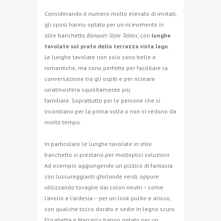
Considerando il numero molto elevato di invitati,
gli sposi hanno optato per un ricevimento in
stile banchetto
Banquet-Style Tables
, con
lunghe
tavolate sul prato della terrazza vista lago
.
Le lunghe tavolate non solo sono belle e
romantiche, ma sono perfette per facilitare la
conversazione tra gli ospiti e per ricreare
un’atmosfera squisitamente più
familiare. Soprattutto per le persone che si
incontrano per la prima volta o non si vedono da
molto tempo.
In particolare le lunghe tavolate in stile
banchetto si prestano per molteplici soluzioni.
Ad esempio aggiungendo un pizzico di fantasia
con lussureggianti ghirlande verdi, oppure
utilizzando tovaglie dai colori neutri – come
l’avorio e l’ardesia – per un look pulito e arioso,
con qualche tocco dorato e sedie in legno scuro.
Elisabetta e Marcello hanno optato per un