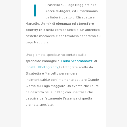
I
l castello sul Lago Maggiore è la
Rocca di Angera
, ed il matrimonio
da fiaba è quello di Elisabetta e
Marcello. Un mix di
eleganza ed atmosfere
country chic
nella cornice unica di un autentico
castello medioevale con favoloso panorama sul
Lago Maggiore.
Una giornata speciale raccontata dalle
splendide immagini di
Laura Scaccabarozzi
di
Irideblu Photography
, la fotografa scelta da
Elisabetta e Marcello per rendere
indimenticabile ogni momento del loro Grande
Giorno sul Lago Maggiore. Un evento che Laura
ha descritto nel suo blog con una frase che
descrive perfettamente l’essenza di quella
giornata speciale: