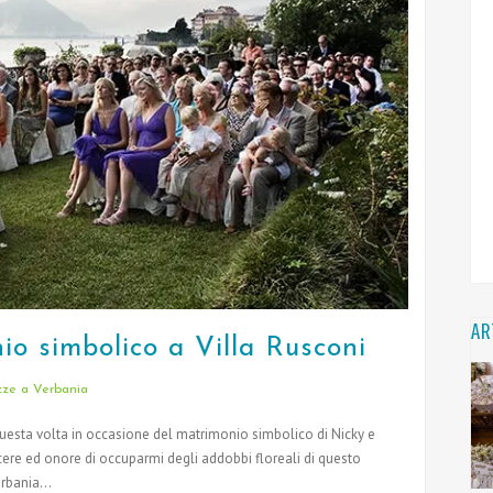
AR
io simbolico a Villa Rusconi
ze a Verbania
 questa volta in occasione del matrimonio simbolico di Nicky e
cere ed onore di occuparmi degli addobbi floreali di questo
rbania...