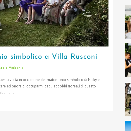
io simbolico a Villa Rusconi
ze a Verbania
 questa volta in occasione del matrimonio simbolico di Nicky e
cere ed onore di occuparmi degli addobbi floreali di questo
rbania...