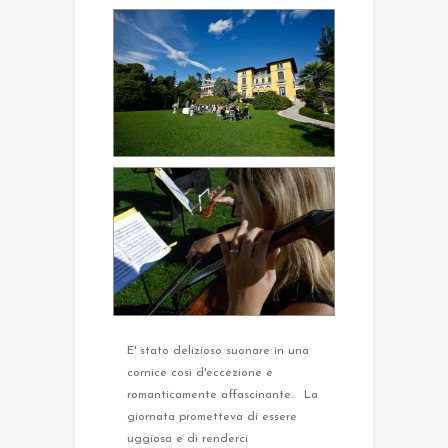
E' stato delizioso suonare in una
cornice così d'eccezione e
romanticamente affascinante. La
giornata prometteva di essere
uggiosa e di renderci