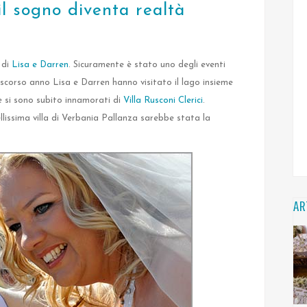
l sogno diventa realtà
 di
Lisa e Darren
. Sicuramente è stato uno degli eventi
 scorso anno Lisa e Darren hanno visitato il lago insieme
e si sono subito innamorati di
Villa Rusconi Clerici
.
ssima villa di Verbania Pallanza sarebbe stata la
AR