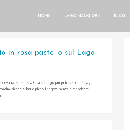
HOME
LAGO MAGGIORE
BLOG
o in rosa pastello sul Lago
levano: sposarsi a Orta, il borgo più pittoresco del Lago
tradine ricche di bar e piccoli negozi, senza dimenticare il
a...