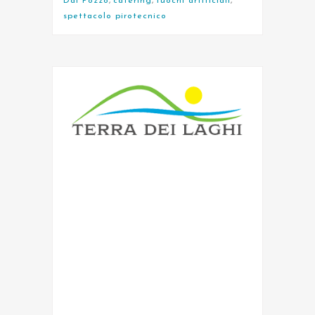
Dal Pozzo
,
catering
,
fuochi artificiali
,
spettacolo pirotecnico