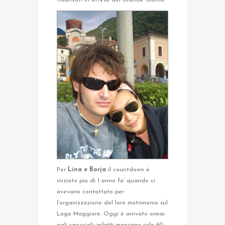
fidanzati in attesa del Grande Giorno.
Per
Lina e Borja
il countdown è
iniziato più di 1 anno fa’ quando ci
avevano contattato per
l’organizzazione del loro matrimonio sul
Lago Maggiore. Oggi è arrivato ormai