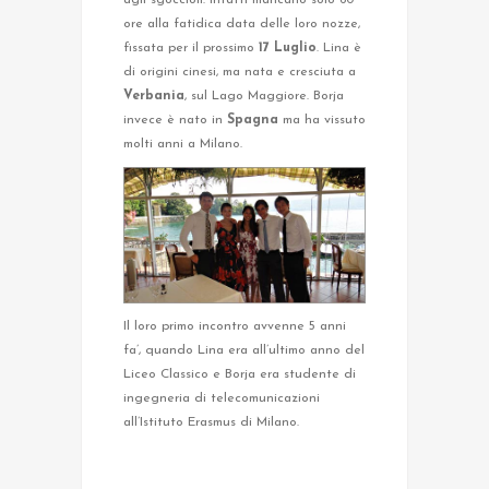
agli sgoccioli: infatti mancano solo 60
ore alla fatidica data delle loro nozze,
fissata per il prossimo
17 Luglio
. Lina è
di origini cinesi, ma nata e cresciuta a
Verbania
, sul Lago Maggiore. Borja
invece è nato in
Spagna
ma ha vissuto
molti anni a Milano.
Il loro primo incontro avvenne 5 anni
fa’, quando Lina era all’ultimo anno del
Liceo Classico e Borja era studente di
ingegneria di telecomunicazioni
all’Istituto Erasmus di Milano.