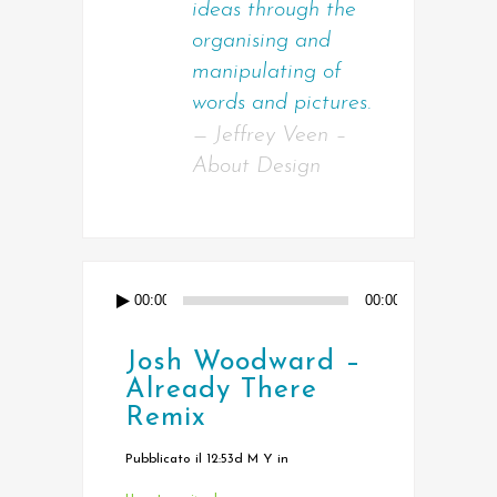
ideas through the
organising and
manipulating of
words and pictures.
— Jeffrey Veen –
About Design
00:00
00:00
Josh Woodward –
Already There
Remix
Pubblicato il 12:53d M Y
in