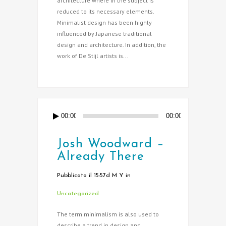
architecture where in the subject is
reduced to its necessary elements.
Minimalist design has been highly
influenced by Japanese traditional
design and architecture. In addition, the
work of De Stijl artists is...
00:00
00:00
Josh Woodward –
Already There
Pubblicato il 15:57d M Y
in
Uncategorized
The term minimalism is also used to
describe a trend in design and