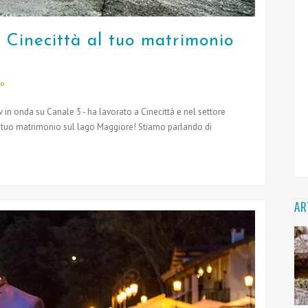
 Cinecittà al tuo matrimonio
io
tv in onda su Canale 5 - ha lavorato a Cinecittà e nel settore
il tuo matrimonio sul lago Maggiore! Stiamo parlando di
AR