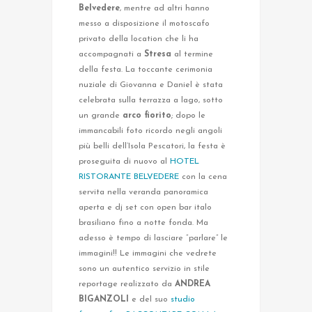
Belvedere
, mentre ad altri hanno
messo a disposizione il motoscafo
privato della location che li ha
accompagnati a
Stresa
al termine
della festa. La toccante cerimonia
nuziale di Giovanna e Daniel è stata
celebrata sulla terrazza a lago, sotto
un grande
arco fiorito
; dopo le
immancabili foto ricordo negli angoli
più belli dell’Isola Pescatori, la festa è
proseguita di nuovo al
HOTEL
RISTORANTE BELVEDERE
con la cena
servita nella veranda panoramica
aperta e dj set con open bar italo
brasiliano fino a notte fonda. Ma
adesso è tempo di lasciare “parlare” le
immagini!! Le immagini che vedrete
sono un autentico servizio in stile
reportage realizzato da
ANDREA
BIGANZOLI
e del suo
studio