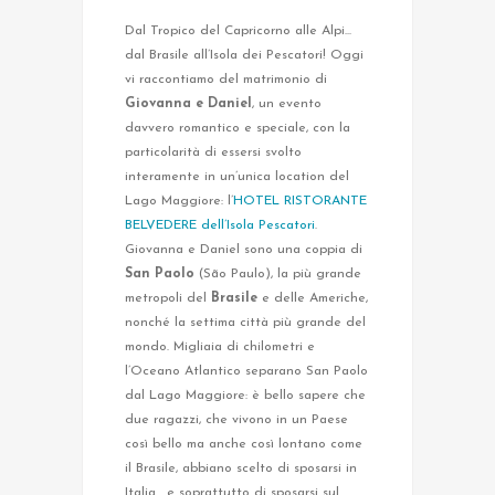
Dal Tropico del Capricorno alle Alpi...
dal Brasile all’Isola dei Pescatori! Oggi
vi raccontiamo del matrimonio di
Giovanna e Daniel
, un evento
davvero romantico e speciale, con la
particolarità di essersi svolto
interamente in un’unica location del
Lago Maggiore: l’
HOTEL RISTORANTE
BELVEDERE dell’Isola Pescatori
.
Giovanna e Daniel sono una coppia di
San Paolo
(São Paulo), la più grande
metropoli del
Brasile
e delle Americhe,
nonché la settima città più grande del
mondo. Migliaia di chilometri e
l’Oceano Atlantico separano San Paolo
dal Lago Maggiore: è bello sapere che
due ragazzi, che vivono in un Paese
così bello ma anche così lontano come
il Brasile, abbiano scelto di sposarsi in
Italia... e soprattutto di sposarsi sul