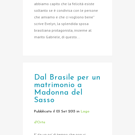
abbiamo capito che la felicità esiste
soltanto se è condivisa con le persone
che amiamo e che ci vogliono bene”
scrive Evelyn, la splendida sposa
brasiliana protagonista, insieme al
marito Gabriele, di questo...
Dal Brasile per un
matrimonio a
Madonna del
Sasso
Pubblicato il 03 Set 2013
in
Lago
d'Orta
E' da un po' di tempo che non vi