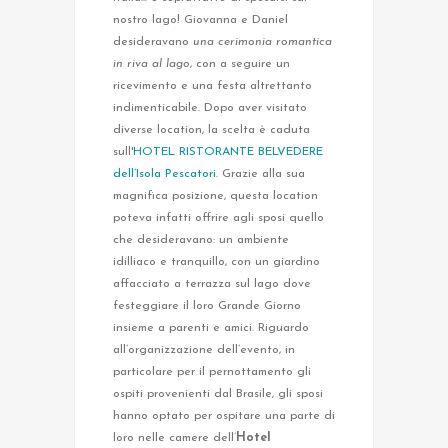
nostro lago! Giovanna e Daniel
desideravano
una cerimonia romantica
in riva al lago
, con a seguire un
ricevimento e una festa altrettanto
indimenticabile. Dopo aver visitato
diverse location, la scelta è caduta
sull'
HOTEL RISTORANTE BELVEDERE
dell’Isola Pescatori
. Grazie alla sua
magnifica posizione, questa location
poteva infatti offrire agli sposi quello
che desideravano: un ambiente
idilliaco e tranquillo, con un giardino
affacciato a terrazza sul lago dove
festeggiare il loro Grande Giorno
insieme a parenti e amici. Riguardo
all’organizzazione dell’evento, in
particolare per il pernottamento gli
ospiti provenienti dal Brasile, gli sposi
hanno optato per ospitare una parte di
loro nelle camere dell’
Hotel