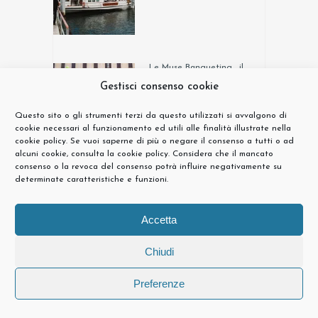
Le Muse Banqueting… il
trionfo del gusto e della
Gestisci consenso cookie
vista
15 Ottobre, 2019
Questo sito o gli strumenti terzi da questo utilizzati si avvalgono di
cookie necessari al funzionamento ed utili alle finalità illustrate nella
cookie policy. Se vuoi saperne di più o negare il consenso a tutti o ad
alcuni cookie, consulta la cookie policy. Considera che il mancato
consenso o la revoca del consenso potrà influire negativamente su
Delicatezze Catering:
determinate caratteristiche e funzioni.
l’importanza di un servizio
impeccabile, con una lunga
esperienza in matrimoni sul
Accetta
Lago Maggiore
11 Ottobre, 2019
Chiudi
Preferenze
Matrimonio sulle Isole del
Lago Maggiore
30 Settembre, 2019