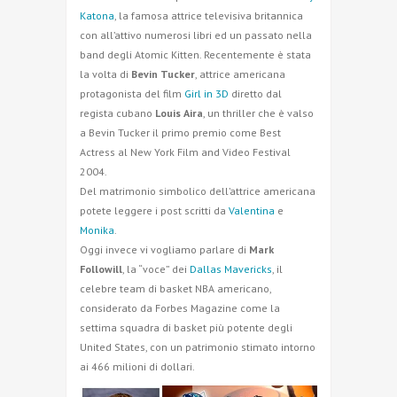
Katona
, la famosa attrice televisiva britannica
con all’attivo numerosi libri ed un passato nella
band degli Atomic Kitten. Recentemente è stata
la volta di
Bevin Tucker
, attrice americana
protagonista del film
Girl in 3D
diretto dal
regista cubano
Louis Aira
, un thriller che è valso
a Bevin Tucker il primo premio come Best
Actress al New York Film and Video Festival
2004.
Del matrimonio simbolico dell’attrice americana
potete leggere i post scritti da
Valentina
e
Monika
.
Oggi invece vi vogliamo parlare di
Mark
Followill
, la “voce” dei
Dallas Mavericks
, il
celebre team di basket NBA americano,
considerato da Forbes Magazine come la
settima squadra di basket più potente degli
United States, con un patrimonio stimato intorno
ai 466 milioni di dollari.