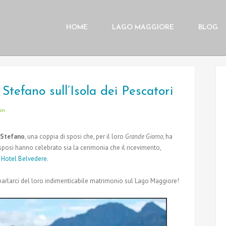
HOME
LAGO MAGGIORE
BLOG
 Stefano sull’Isola dei Pescatori
in
 Stefano
, una coppia di sposi che, per il loro
Grande Giorno
, ha
i sposi hanno celebrato sia la cerimonia che il ricevimento,
e Hotel Belvedere
.
arlarci del loro indimenticabile matrimonio sul Lago Maggiore!