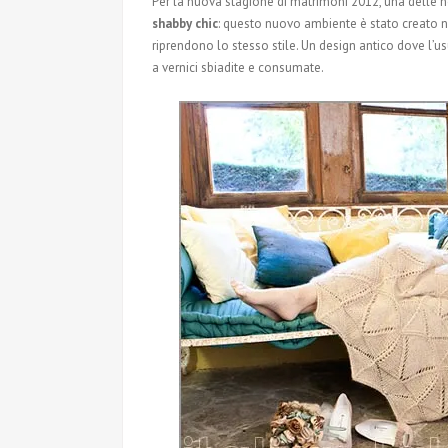
Per la nuova stagione di matrimoni 2012, una delle nov
shabby chic
: questo nuovo ambiente è stato creato ne
riprendono lo stesso stile. Un design antico dove l’u
a vernici sbiadite e consumate.