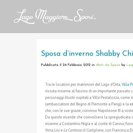
Sposa d’inverno Shabby Chic
Pubblicato il 24 Febbraio 2012
in
Abiti da Sposa
by
Lag
Tra le location per matrimoni del Lago d’Orta,
Villa 
vissuta insieme al fascino di un importante passato c
personaggi illustri ospitati a Villa Pestalozza, come i
(ambasciatore del Regno di Piemonte a Parigi) e la
c
che, con le sue grazie, convinse Napoleone III a sost
Da queste vicende che coinvolsero la spregiudicata 
insieme a Costantino Nigra e al conte di Cavour, furon
Virna Lisi e
La Contessa di Castiglione
, con Francesca D