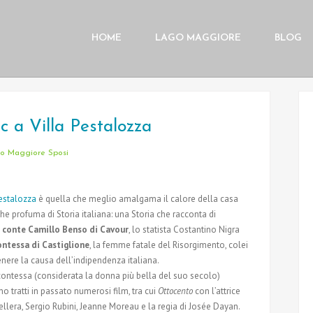
HOME
LAGO MAGGIORE
BLOG
 a Villa Pestalozza
o Maggiore Sposi
Pestalozza
è quella che meglio amalgama il calore della casa
he profuma di Storia italiana: una Storia che racconta di
l
conte Camillo Benso di Cavour
, lo statista Costantino Nigra
ontessa di Castiglione
, la femme fatale del Risorgimento, colei
enere la causa dell’indipendenza italiana.
contessa (considerata la donna più bella del suo secolo)
o tratti in passato numerosi film, tra cui
Ottocento
con l’attrice
ellera, Sergio Rubini, Jeanne Moreau e la regia di Josée Dayan.