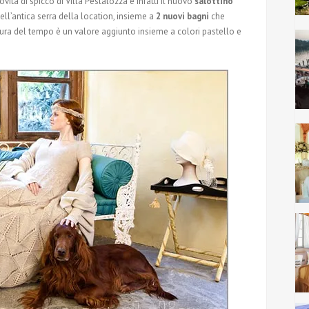
ità di spicco di Villa Pestalozza è infatti il nuovo
salottino
ll’antica serra della location, insieme a
2 nuovi bagni
che
sura del tempo è un valore aggiunto insieme a colori pastello e