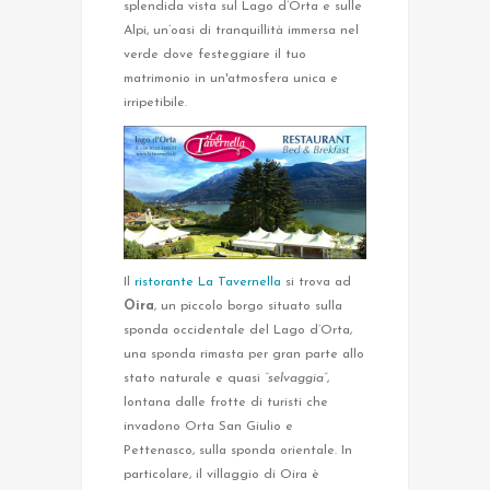
splendida vista sul Lago d’Orta e sulle
Alpi, un’oasi di tranquillità immersa nel
verde dove festeggiare il tuo
matrimonio in un'atmosfera unica e
irripetibile.
Il
ristorante La Tavernella
si trova ad
Oira
, un piccolo borgo situato sulla
sponda occidentale del Lago d’Orta,
una sponda rimasta per gran parte allo
stato naturale e quasi
“selvaggia”
,
lontana dalle frotte di turisti che
invadono Orta San Giulio e
Pettenasco, sulla sponda orientale. In
particolare, il villaggio di Oira è