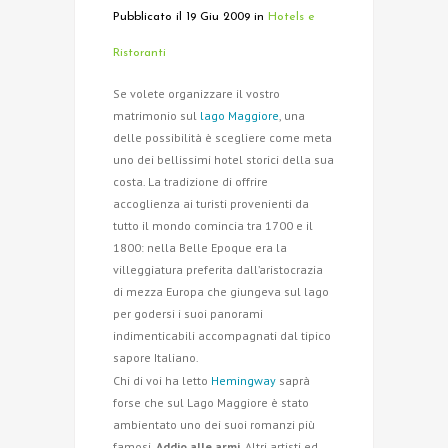
Pubblicato il 19 Giu 2009
in
Hotels e
Ristoranti
Se volete organizzare il vostro
matrimonio sul
lago Maggiore
, una
delle possibilità è scegliere come meta
uno dei bellissimi hotel storici della sua
costa. La tradizione di offrire
accoglienza ai turisti provenienti da
tutto il mondo comincia tra 1700 e il
1800: nella Belle Epoque era la
villeggiatura preferita dall’aristocrazia
di mezza Europa che giungeva sul lago
per godersi i suoi panorami
indimenticabili accompagnati dal tipico
sapore Italiano.
Chi di voi ha letto
Hemingway
saprà
forse che sul Lago Maggiore è stato
ambientato uno dei suoi romanzi più
famosi,
Addio alle armi
. Altri artisti ed