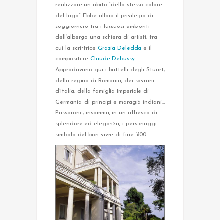
realizzare un abito “dello stesso colore
del lago”. Ebbe allora il privilegio di
soggiornare tra i lussuosi ambienti
dell’albergo una schiera di artisti, tra
cui la scrittrice
Grazia Deledda
e il
compositore
Claude Debussy
.
Approdavano qui i battelli degli Stuart,
della regina di Romania, dei sovrani
d’Italia, della famiglia Imperiale di
Germania, di principi e maragià indiani…
Passarono, insomma, in un affresco di
splendore ed eleganza, i personaggi
simbolo del bon vivre di fine ‘800.