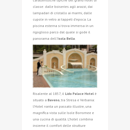
caratteristiche tipiche del grand hotel di
classe: dalle boiseries agli arazzi, dai
lampadari di cristallo ai marmi, dalle
cupole in vetro ai tappeti d'epoca. La
piscina esterna si trova immersa in un
rigoglioso parco dal quale si gode il
panorama dell'
Isola Bella
.
Risalente al 1857, il
Lido Palace Hotel
è
situato a
Baveno
, tra Stresa e Verbania:
l’Hotel vanta un passato illustre, una
magnifica vista sulle Isole Borromee e
una cucina di qualità. L’hotel combina
insieme il comfort delle strutture