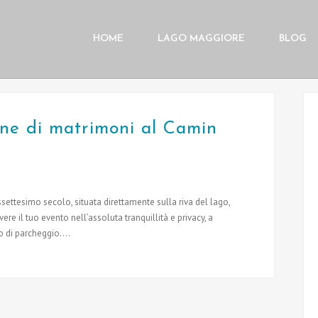
HOME
LAGO MAGGIORE
BLOG
one di matrimoni al Camin
assettesimo secolo, situata direttamente sulla riva del lago,
re il tuo evento nell’assoluta tranquillità e privacy, a
o di parcheggio....