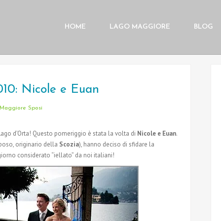
HOME
LAGO MAGGIORE
BLOG
010: Nicole e Euan
Maggiore Sposi
ago d’Orta! Questo pomeriggio è stata la volta di
Nicole e Euan
.
sposo, originario della
Scozia
), hanno deciso di sfidare la
orno considerato “iellato” da noi italiani!