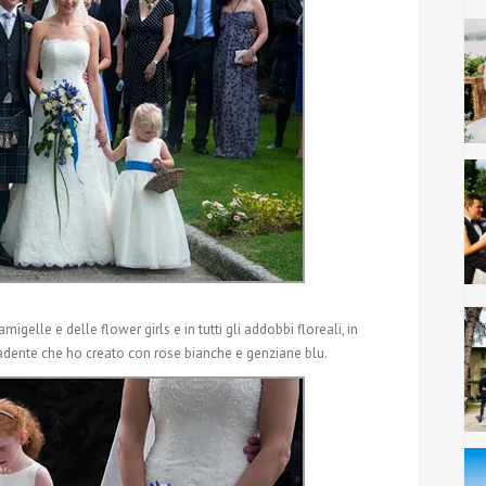
amigelle e delle flower girls e in tutti gli addobbi floreali, in
cadente che ho creato con rose bianche e genziane blu.