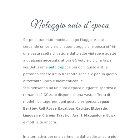
Noleggio auto d’epoca
Se, per il tuo matrimonio al Lago Maggiore, stai
cercando un servizio di autonoleggio che possa offrirti
una vasta scelta di vetture dallo stile vintage e adatte
a qualsiasi necessità, allora GC Auto è ciò che fa per
voi. Bellissime
auto d’epoca
per ogni gusto e stile
potranno essere il tuo trasporto speciale per un giorno
altrettanto unico e indimenticabile.
Stai pensando ad un auto d’epoca elegante, sportiva o
romantica? GC Auto dispone di una vasta offerta di
modelli vintage, per ogni gusto o esigenza:
Jaguar
,
Bentley
,
Roll Royce
,
Excalibur
,
Cadillac Eldorado
,
Limousine
,
Citroën Traction Avant
,
Maggiolone
,
Buick
e molti altri ancora.
In alternativa, per una cerimonia dallo stile ancora più