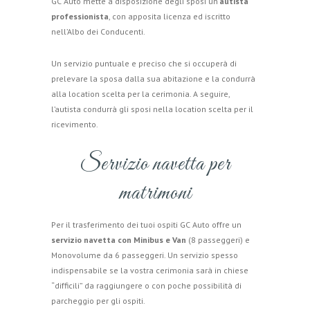
GC Auto mette a disposizione degli sposi un’
autista
professionista
, con apposita licenza ed iscritto
nell’Albo dei Conducenti.
Un servizio puntuale e preciso che si occuperà di
prelevare la sposa dalla sua abitazione e la condurrà
alla location scelta per la cerimonia. A seguire,
l’autista condurrà gli sposi nella location scelta per il
ricevimento.
Servizio navetta per
matrimoni
Per il trasferimento dei tuoi ospiti GC Auto offre un
servizio navetta con Minibus e Van
(8 passeggeri) e
Monovolume da 6 passeggeri. Un servizio spesso
indispensabile se la vostra cerimonia sarà in chiese
“difficili” da raggiungere o con poche possibilità di
parcheggio per gli ospiti.